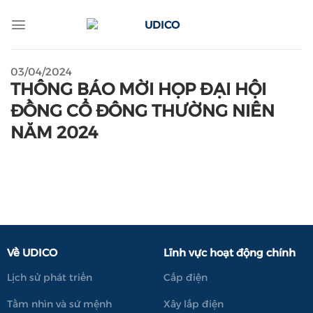
Skip
to
content
03/04/2024
THÔNG BÁO MỜI HỌP ĐẠI HỘI
ĐỒNG CỔ ĐÔNG THƯỜNG NIÊN
NĂM 2024
Về UDICO
Lĩnh vực hoạt động chính
Lịch sử phát triển
Cấp điện
Tầm nhìn và sứ mệnh
Xây lắp điện