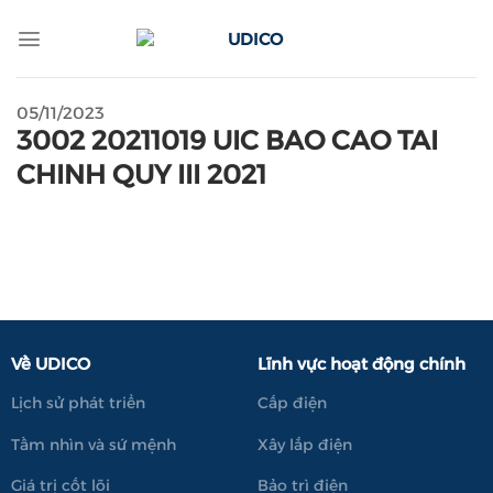
Skip
to
content
05/11/2023
3002 20211019 UIC BAO CAO TAI
CHINH QUY III 2021
Về UDICO
Lĩnh vực hoạt động chính
Lịch sử phát triển
Cấp điện
Tầm nhìn và sứ mệnh
Xây lắp điện
Giá trị cốt lõi
Bảo trì điện